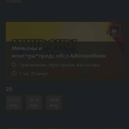
6+
Миньоны и
монстры*предс.обсл.&Волшебник
Приключения, Мультфильм, Фантастика
1 час 25 минут
2D
12:10
16:10
18:00
350р.
350р.
400р.