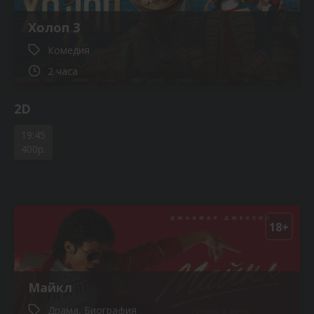
Холоп 3
Комедия
2 часа
2D
19:45
400р.
18+
Майкл
Драма, Биография