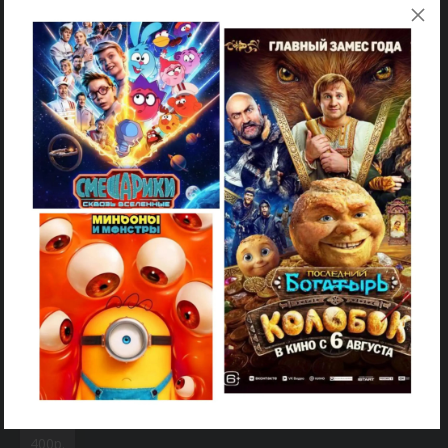
2D
10:30
300р.
16+
За любовь
Фантастика, Комедия
1 час 30 минут
2D
21:45
400р.