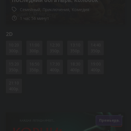
Семейный, Приключения, Комедия
1 час 56 минут
2D
10:20
11:00
12:30
13:10
14:40
300р.
300р.
350р.
350р.
350р.
15:20
16:50
17:30
18:30
19:00
350р.
350р.
400р.
400р.
400р.
21:10
400р.
Премьера
18+