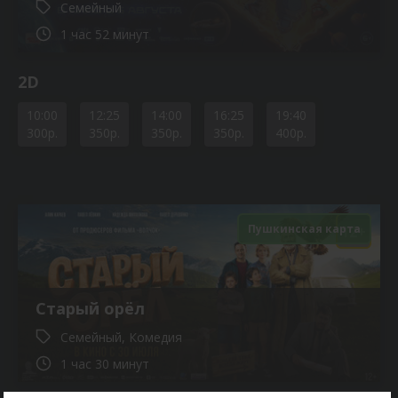
Семейный
1 час 52 минут
2D
10:00
12:25
14:00
16:25
19:40
300р.
350р.
350р.
350р.
400р.
Пушкинская карта
12+
Старый орёл
Семейный, Комедия
1 час 30 минут