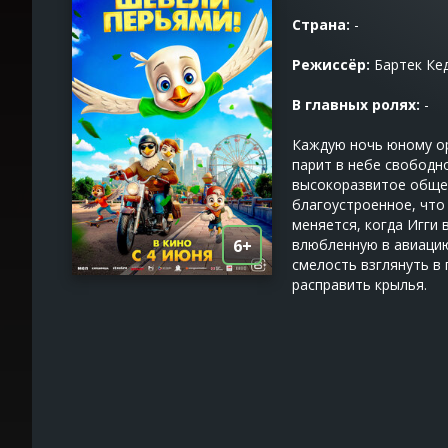
Страна:
-
Режиссёр:
Бартек Ке
В главных ролях:
-
Каждую ночь юному ор
парит в небе свободно
высокоразвитое общес
благоустроенное, что
меняется, когда Игги 
6+
влюбленную в авиацию
смелость взглянуть в
расправить крылья.