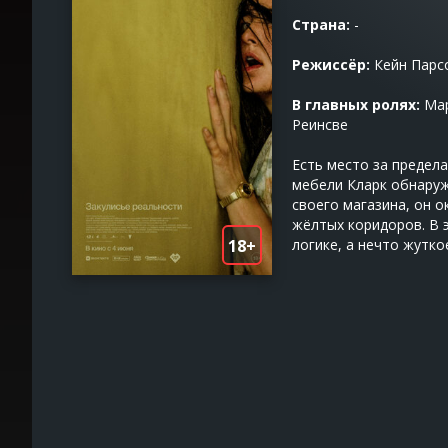
Страна:
-
Режиссёр:
Кейн Парс
В главных ролях:
Мар
Реинсве
Есть место за предел
мебели Кларк обнаруж
своего магазина, он 
жёлтых коридоров. В 
18+
логике, а нечто жутк